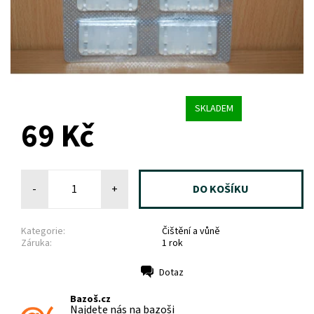
SKLADEM
69 Kč
-
+
Kategorie:
Čištění a vůně
Záruka:
1 rok
Dotaz
Tisk
Bazoš.cz
Najdete nás na bazoši