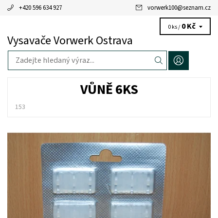
+420 596 634 927
vorwerk100
@
seznam.cz
0 Kč
0 ks /
Vysavače Vorwerk Ostrava
VŮNĚ 6KS
153