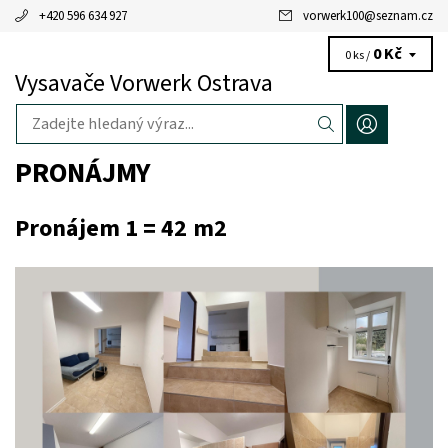
+420 596 634 927
vorwerk100
@
seznam.cz
0 Kč
0 ks /
Vysavače Vorwerk Ostrava
PRONÁJMY
Pronájem 1 = 42 m2