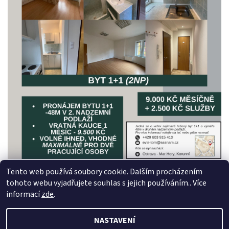
Tento web používá soubory cookie. Dalším procházením
https://www.vysavaceostrava.cz
|
Vorwerk Ostrava
|
Youtube
|
tohoto webu vyjadřujete souhlas s jejich používáním.. Více
Youtube 2
|
Youtube 3
|
Bazos.cz
|
Bazos.sk
|
Facebook marketplace
informací
zde
.
NASTAVENÍ