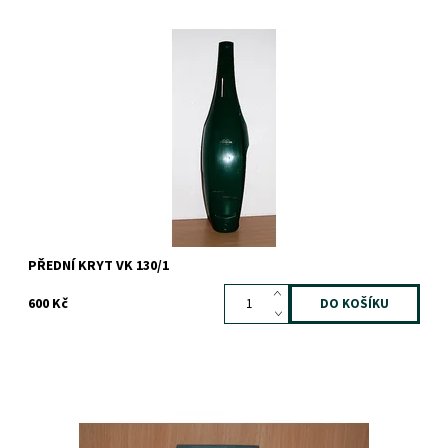
Dostupnost:
Na dotaz
Záruka:
1 rok
PŘEDNÍ KRYT VK 130/1
600 Kč
Dostupnost:
Skladem
Záruka:
1 rok