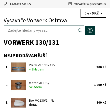
+420 596 634 927
vorwerk100
@
seznam.cz
0 Kč
0 ks /
Vysavače Vorwerk Ostrava
VORWERK 130/131
NEJPRODÁVANĚJŠÍ
Plech VK 130 - 135
1.
300 Kč
–
Skladem
Motor VK 130/1
–
2.
1 800 Kč
Skladem
Box VK 130/1
–
Na
3.
600 Kč
dotaz