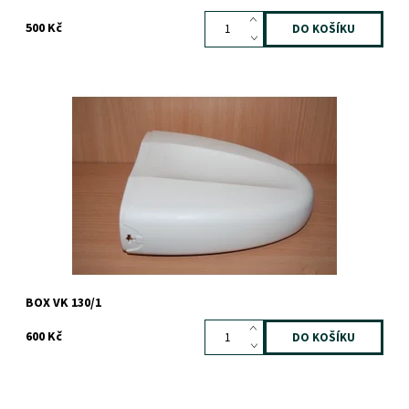
500 Kč
Dostupnost:
Na dotaz
Záruka:
1 rok
BOX VK 130/1
600 Kč