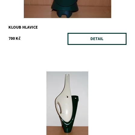
KLOUB HLAVICE
700 Kč
DETAIL
Dostupnost:
Na dotaz
Záruka:
1 rok