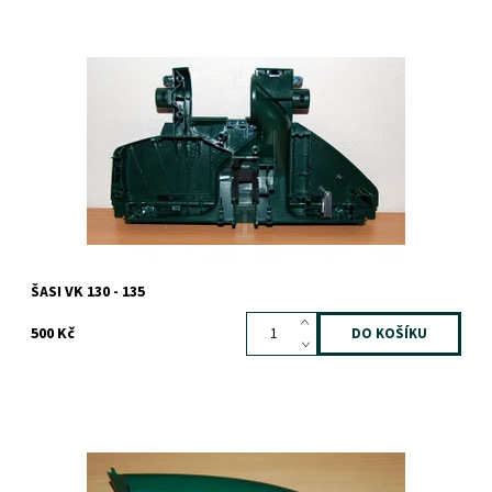
Dostupnost:
Skladem
Záruka:
1 rok
ŠASI VK 130 - 135
500 Kč
Dostupnost:
Na dotaz
Záruka:
1 rok