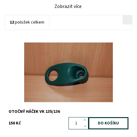
Zobrazit více
12
položek celkem
Dostupnost:
Skladem
Záruka:
1 rok
OTOČNÝ HÁČEK VK 135/136
150 Kč