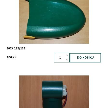
BOX 135/136
600 Kč
Dostupnost:
Skladem
Záruka:
1 rok