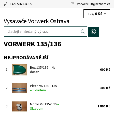
+420 596 634 927
vorwerk100
@
seznam.cz
0 Kč
0 ks /
Vysavače Vorwerk Ostrava
VORWERK 135/136
NEJPRODÁVANĚJŠÍ
Box 135/136
–
Na
1.
600 Kč
dotaz
Plech VK 130 - 135
2.
300 Kč
–
Skladem
Motor VK 135/136
–
3.
1 800 Kč
Skladem