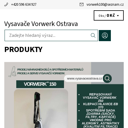
+420 596 634 927
vorwerk100
@
seznam.cz
0 Kč
0 ks /
Vysavače Vorwerk Ostrava
PRODUKTY