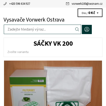
+420 596 634 927
vorwerk100
@
seznam.cz
0 Kč
0 ks /
Vysavače Vorwerk Ostrava
SÁČKY VK 200
Zvolte variantu