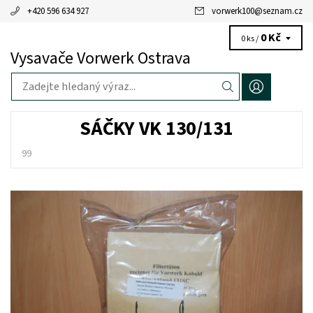
+420 596 634 927
vorwerk100
@
seznam.cz
0 Kč
0 ks /
Vysavače Vorwerk Ostrava
SÁČKY VK 130/131
99