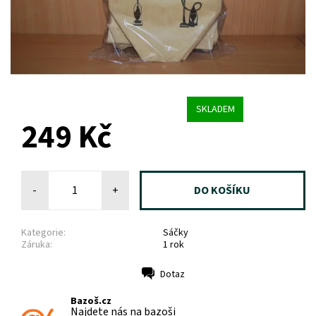
SKLADEM
249 Kč
-
+
Kategorie:
Sáčky
Záruka:
1 rok
Dotaz
Tisk
Bazoš.cz
Najdete nás na bazoši