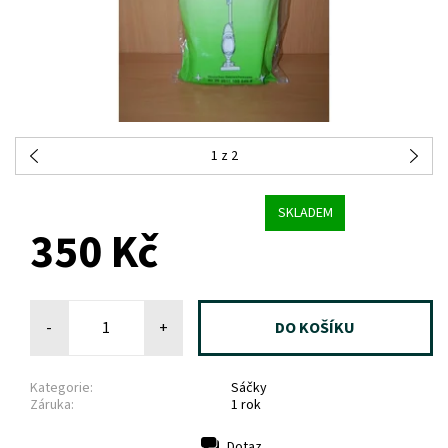
1
z 2
SKLADEM
350 Kč
-
+
Kategorie:
Sáčky
Záruka:
1 rok
Dotaz