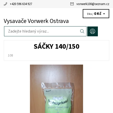
+420 596 634 927
vorwerk100
@
seznam.cz
0 Kč
0 ks /
Vysavače Vorwerk Ostrava
SÁČKY 140/150
108