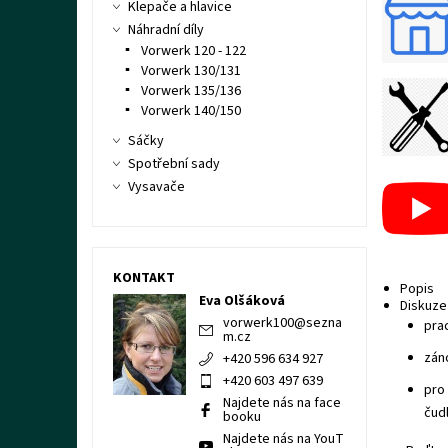
Klepače a hlavice
Náhradní díly
Vorwerk 120 - 122
Vorwerk 130/131
Vorwerk 135/136
Vorwerk 140/150
Sáčky
Spotřební sady
Vysavače
KONTAKT
Popis
Eva Olšáková
Diskuze
vorwerk100
@
sezna
pra
m.cz
zán
+420 596 634 927
+420 603 497 639
pro
Najdete nás na face
čud
booku
Najdete nás na YouT