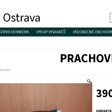
 Ostrava
SERVIS VORWERK
VÝKUP VYSAVAČŮ
VŠEOBECNÉ OBCHODN
PRACHOV
ariantu
390
VARIANTA