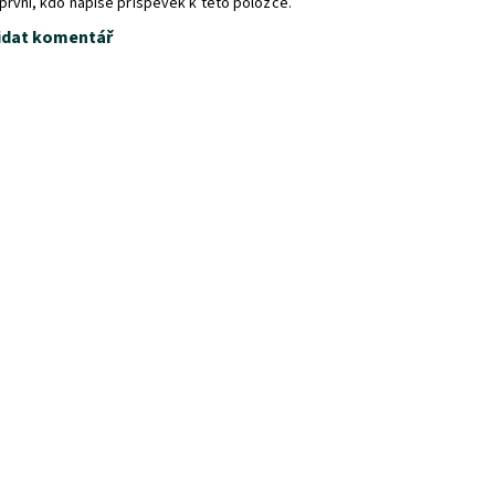
první, kdo napíše příspěvek k této položce.
idat komentář