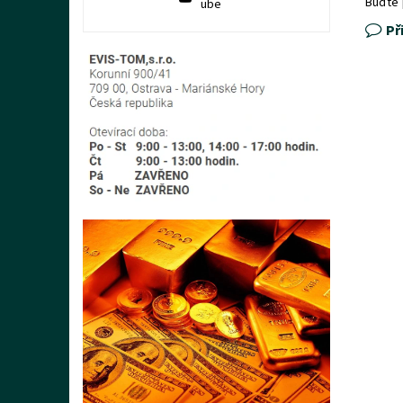
Buďte 
ube
Př