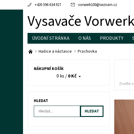
+420 596 634 927
vorwerk100
@
seznam.cz
Vysavače Vorwerk
ÚVODNÍ STRÁNKA
O NÁS
PRODUKTY
OCHRANA OSOBNÍCH ÚDAJŮ
Hadice a nástavce
Prachovka
NÁKUPNÍ KOŠÍK
0 ks
/
0 Kč
Zvolte v
HLEDAT