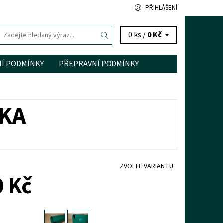
PŘIHLÁŠENÍ
0 ks /
0 Kč
Í PODMÍNKY
PŘEPRAVNÍ PODMÍNKY
KA
ZVOLTE VARIANTU
 Kč