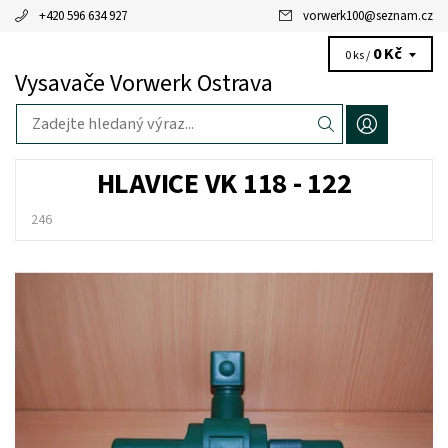
+420 596 634 927
vorwerk100
@
seznam.cz
0 Kč
0 ks /
Vysavače Vorwerk Ostrava
HLAVICE VK 118 - 122
246