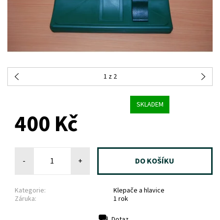
1
z 2
SKLADEM
400 Kč
-
+
Kategorie:
Klepače a hlavice
Záruka:
1 rok
Dotaz