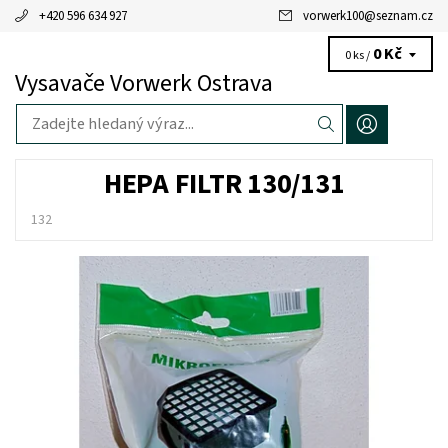
+420 596 634 927
vorwerk100
@
seznam.cz
0 Kč
0 ks /
Vysavače Vorwerk Ostrava
HEPA FILTR 130/131
132