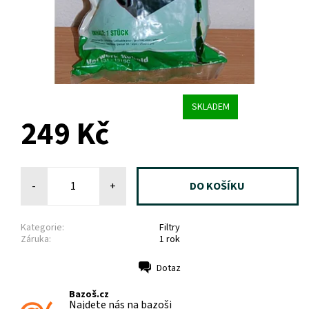
SKLADEM
249 Kč
-
+
Kategorie:
Filtry
Záruka:
1 rok
Dotaz
Tisk
Bazoš.cz
Najdete nás na bazoši