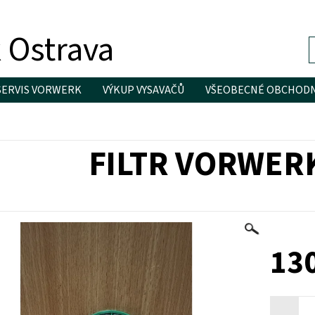
 Ostrava
SERVIS VORWERK
VÝKUP VYSAVAČŮ
VŠEOBECNÉ OBCHODN
FILTR VORWERK
130