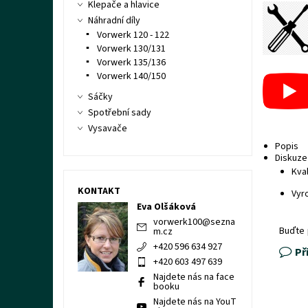
Klepače a hlavice
Náhradní díly
Vorwerk 120 - 122
Vorwerk 130/131
Vorwerk 135/136
Vorwerk 140/150
Sáčky
Spotřební sady
Vysavače
Popis
Diskuze
Kval
KONTAKT
Vyr
Eva Olšáková
vorwerk100
@
sezna
Buďte 
m.cz
+420 596 634 927
Př
+420 603 497 639
Najdete nás na face
booku
Najdete nás na YouT