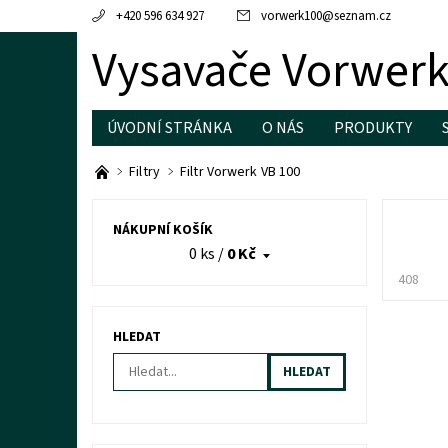
+420 596 634 927
vorwerk100
@
seznam.cz
Vysavače Vorwerk
ÚVODNÍ STRÁNKA
O NÁS
PRODUKTY
OCHRANA OSOBNÍCH ÚDAJŮ
Filtry
Filtr Vorwerk VB 100
NÁKUPNÍ KOŠÍK
0 ks
/
0 Kč
408
HLEDAT