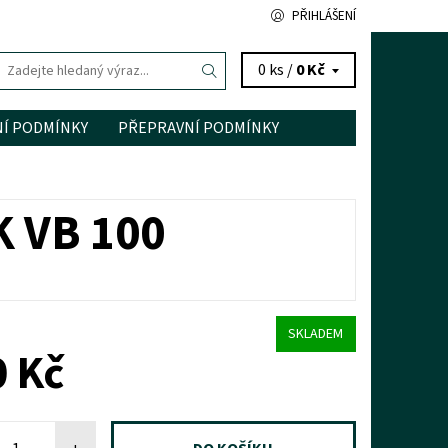
PŘIHLÁŠENÍ
0 ks /
0 Kč
Í PODMÍNKY
PŘEPRAVNÍ PODMÍNKY
 VB 100
SKLADEM
 Kč